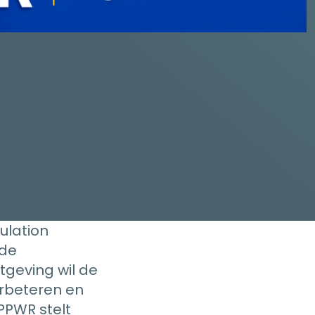
ulation
 de
tgeving wil de
erbeteren en
PPWR stelt