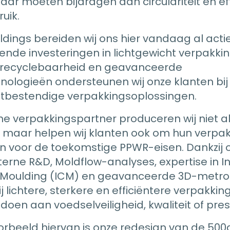
ar moeten bijdragen aan circulariteit en eff
uik.
dings bereiden wij ons hier vandaag al actie
ende investeringen in lichtgewicht verpakki
, recyclebaarheid en geavanceerde
nologieën ondersteunen wij onze klanten bij 
tbestendige verpakkingsoplossingen.
che verpakkingspartner produceren wij niet a
 maar helpen wij klanten ook om hun verpak
n voor de toekomstige PPWR-eisen. Dankzij 
terne R&D, Moldflow-analyses, expertise in In
Moulding (ICM) en geavanceerde 3D-metro
j lichtere, sterkere en efficiëntere verpakki
doen aan voedselveiligheid, kwaliteit of pres
orbeeld hiervan is onze redesign van de 500