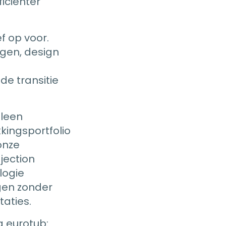
iciënter
f op voor.
ngen, design
de transitie
lleen
kingsportfolio
onze
jection
logie
ngen zonder
taties.
g eurotub: