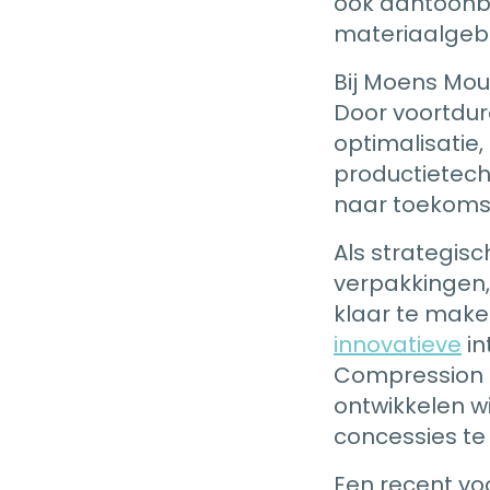
ook aantoonba
materiaalgebr
Bij Moens Moul
Door voortdur
optimalisatie
productietech
naar toekoms
Als strategis
verpakkingen,
klaar te make
innovatieve
in
Compression 
ontwikkelen wi
concessies te 
Een recent vo