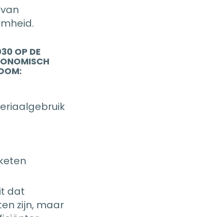
 van
amheid.
030 OP DE
CONOMISCH
NDOM:
eriaalgebruik
keten
t dat
en zijn, maar