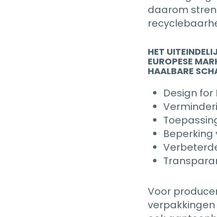
daarom stren
recyclebaarhe
HET UITEINDELI
EUROPESE MAR
HAALBARE SCH
Design for 
Verminderi
Toepassin
Beperking 
Verbeterde
Transparan
Voor producen
verpakkingen n