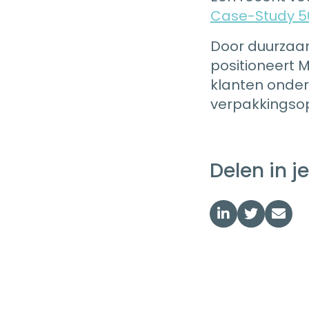
Case-Study 50
Door duurzaam
positioneert 
klanten onder
verpakkingsop
Delen in j