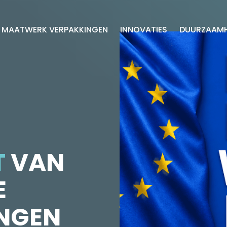
MAATWERK VERPAKKINGEN
INNOVATIES
DUURZAAMH
T
VAN
E
NGEN